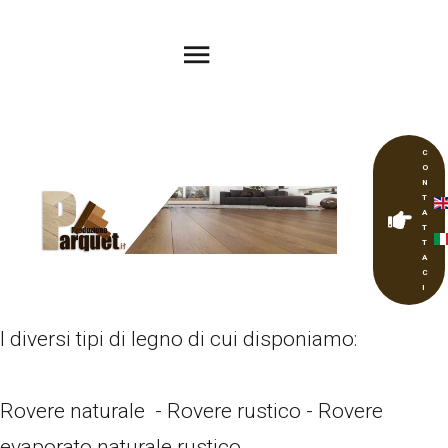
C
O
N
T
A
T
T
A
C
I
I diversi tipi di legno di cui disponiamo:
Rovere naturale - Rovere rustico - Rovere
evaporato naturale rustico